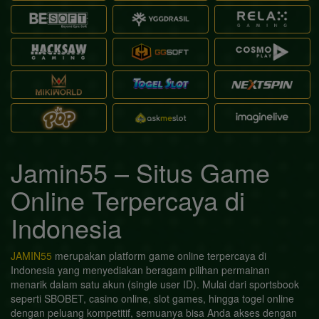
Jamin55 – Situs Game
Online Terpercaya di
Indonesia
JAMIN55
merupakan platform game online terpercaya di
Indonesia yang menyediakan beragam pilihan permainan
menarik dalam satu akun (single user ID). Mulai dari sportsbook
seperti SBOBET, casino online, slot games, hingga togel online
dengan peluang kompetitif, semuanya bisa Anda akses dengan