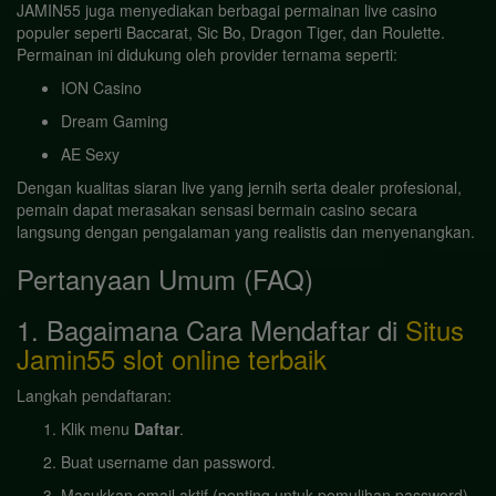
JAMIN55 juga menyediakan berbagai permainan live casino
populer seperti Baccarat, Sic Bo, Dragon Tiger, dan Roulette.
Permainan ini didukung oleh provider ternama seperti:
ION Casino
Dream Gaming
AE Sexy
Dengan kualitas siaran live yang jernih serta dealer profesional,
pemain dapat merasakan sensasi bermain casino secara
langsung dengan pengalaman yang realistis dan menyenangkan.
Pertanyaan Umum (FAQ)
1. Bagaimana Cara Mendaftar di
Situs
Jamin55 slot online terbaik
Langkah pendaftaran:
Klik menu
Daftar
.
Buat username dan password.
Masukkan email aktif (penting untuk pemulihan password).